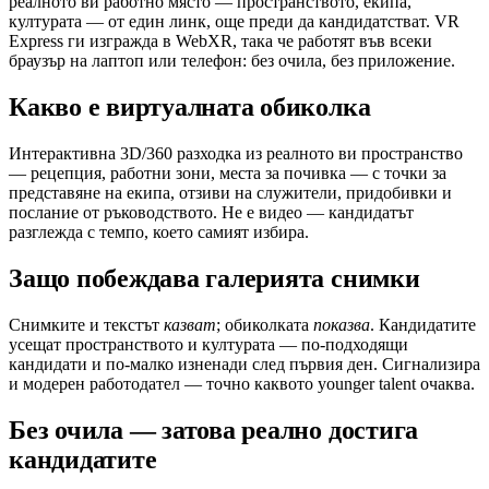
реалното ви работно място — пространството, екипа,
културата — от един линк, още преди да кандидатстват. VR
Express ги изгражда в WebXR, така че работят във всеки
браузър на лаптоп или телефон: без очила, без приложение.
Какво е виртуалната обиколка
Интерактивна 3D/360 разходка из реалното ви пространство
— рецепция, работни зони, места за почивка — с точки за
представяне на екипа, отзиви на служители, придобивки и
послание от ръководството. Не е видео — кандидатът
разглежда с темпо, което самият избира.
Защо побеждава галерията снимки
Снимките и текстът
казват
; обиколката
показва
. Кандидатите
усещат пространството и културата — по-подходящи
кандидати и по-малко изненади след първия ден. Сигнализира
и модерен работодател — точно каквото younger talent очаква.
Без очила — затова реално достига
кандидатите