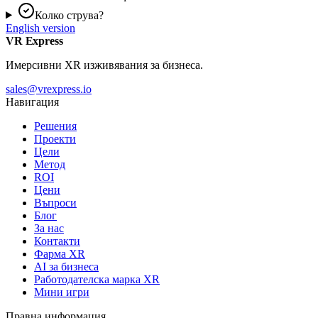
Колко струва?
English version
VR Express
Имерсивни XR изживявания за бизнеса.
sales@vrexpress.io
Навигация
Решения
Проекти
Цели
Метод
ROI
Цени
Въпроси
Блог
За нас
Контакти
Фарма XR
AI за бизнеса
Работодателска марка XR
Мини игри
Правна информация