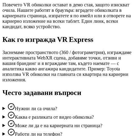
Повечето VR обиколки остават в демо стая, защото изискват
очила. Нашите работят в браузъра: вградете обиколката в
кариерната страница, изпратете я по имейл или я отворете на
кариерно изложение на всеки таблет. Един линк, всеки
кандидат, всяко устройство.
Как го изгражда VR Express
Заснемаме пространството (360 / фотограметрия), изграждаме
интерактивната WebXR сцена, добавяме точки, отзиви и
вашия брандинг и я вграждаме там, където наемате — с
аналитика какво ангажира кандидатите. Пример: Toyota
използва VR обиколки на главната си квартира на кариерни
изложения.
Често задавани въпроси
Нужни ли са очила?
Каква е разликата от видео обиколка?
Може ли да е на кариерната ни страница?
Работи ли на телефон?