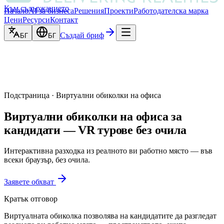
Към съдържанието
Начало
AI за бизнеса
Решения
Проекти
Работодателска марка
Цени
Ресурси
Контакт
Създай бриф
БГ
БГ
Подстраница · Виртуални обиколки на офиса
Виртуални обиколки на офиса за
кандидати — VR турове без очила
Интерактивна разходка из реалното ви работно място — във
всеки браузър, без очила.
Заявете обхват
Кратък отговор
Виртуалната обиколка позволява на кандидатите да разгледат