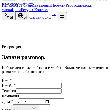
Към съдържанието
Начало
AI за бизнеса
Решения
Проекти
Работодателска
марка
Цени
Ресурси
Контакт
Създай бриф
БГ
БГ
Резервация
Запази разговор.
Избери ден и час, който ти е удобен. Връщаме потвърждение в
рамките на работния ден.
Име
*
Имейл
*
Телефон
Компания
Дата
*
Час
*