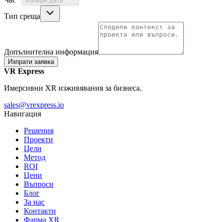
Избери дата
Тип среща
Допълнителна информация
Изпрати заявка
VR Express
Имерсивни XR изживявания за бизнеса.
sales@vrexpress.io
Навигация
Решения
Проекти
Цели
Метод
ROI
Цени
Въпроси
Блог
За нас
Контакти
Фарма XR