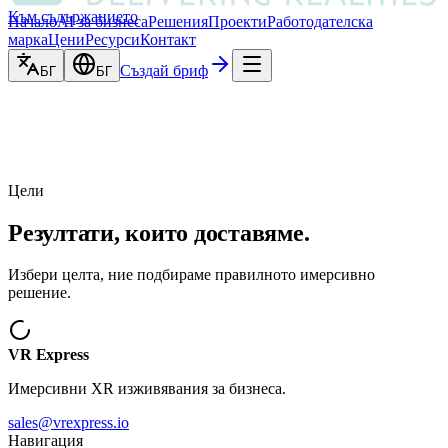
Към съдържанието
Начало
AI за бизнеса
Решения
Проекти
Работодателска
марка
Цени
Ресурси
Контакт
Създай бриф
БГ
БГ
Цели
Резултати, които доставяме.
Избери целта, ние подбираме правилното имерсивно
решение.
VR Express
Имерсивни XR изживявания за бизнеса.
sales@vrexpress.io
Навигация