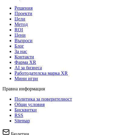
Решения
Проекти
Цели
Метод
ROI
Цени
Въпроси
Блог
За нас
Контакти
Фарма XR
AI за бизнеса
Работодателска марка XR
Мини игри
Правна информация
Политика за поверителност
Общи условия
Бисквитки
RSS
Sitemap
Бюлетин