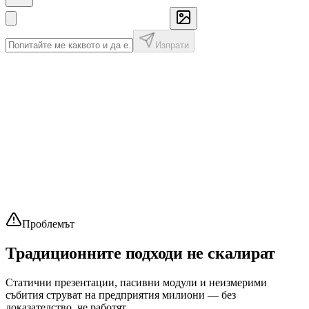
Изпрати
Проблемът
Традиционните подходи
не скалират
Статични презентации, пасивни модули и неизмерими
събития струват на предприятия милиони — без
доказателство, че работят.