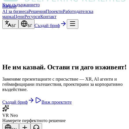
Към съдържанието
Начало
AI за бизнеса
Решения
Проекти
Работодателска
марка
Цени
Ресурси
Контакт
Създай бриф
БГ
БГ
Не им казвай. Остави ги да
го изживеят!
Заменяме презентациите с присъствие — XR, AI агенти и
геймифицирани пътешествия, проектирани за корпоративно
въздействие.
Създай бриф
Виж проектите
VR Neo
Намерете перфектното решение