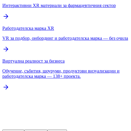
Интерактивни XR материали за фармацевтичния сектор
Работодателска марка XR
VR за подбор, онбординг и работодателска марка — без очила
Виртуална реалност за бизнеса
Обучение, събития, шоуруми, продуктови визуализации и
работодателска марка — 138+ проекта.