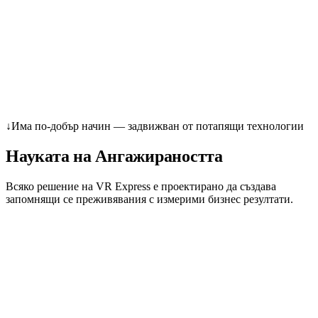
↓
Има по-добър начин — задвижван от потапящи технологии
Науката на
Ангажираността
Всяко решение на VR Express е проектирано да създава
запомнящи се преживявания с измерими бизнес резултати.
Емоции
Взаимодействия