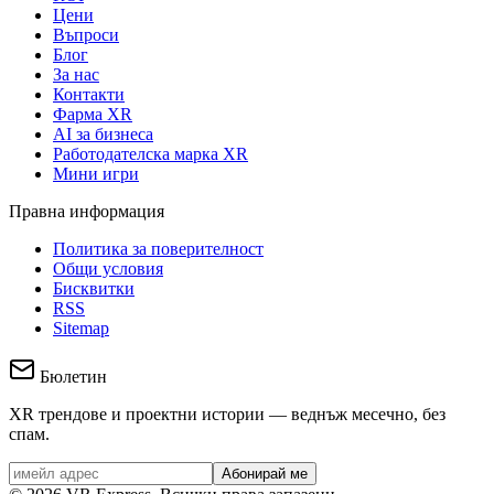
Цени
Въпроси
Блог
За нас
Контакти
Фарма XR
AI за бизнеса
Работодателска марка XR
Мини игри
Правна информация
Политика за поверителност
Общи условия
Бисквитки
RSS
Sitemap
Бюлетин
XR трендове и проектни истории — веднъж месечно, без
спам.
Абонирай ме