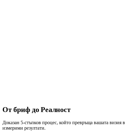
4x
по-бързо учене спрямо класна стая
Вижте решения за обучение
От бриф до
Реалност
Доказан 5-стъпков процес, който превръща вашата визия в
измерими резултати.