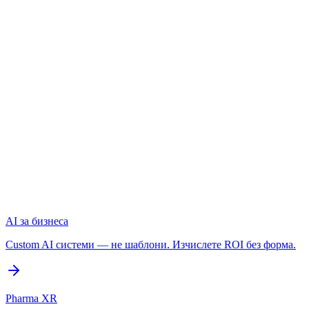
Геймификация
Ангажираност
Внимание
Памет
Емоции
+
Взаимодействия
+
Геймификация
=
Ангажираност
+
Вни
AI за бизнеса
Custom AI системи — не шаблони. Изчислете ROI без форма.
Pharma XR