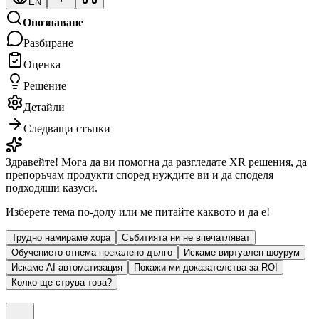
EN
Опознаване
Разбиране
Оценка
Решение
Детайли
Следващи стъпки
Здравейте! Мога да ви помогна да разгледате XR решения, да
препоръчам продукти според нуждите ви и да споделя
подходящи казуси.
Изберете тема по-долу или ме питайте каквото и да е!
Трудно намираме хора
Събитията ни не впечатляват
Обучението отнема прекалено дълго
Искаме виртуален шоурум
Искаме AI автоматизация
Покажи ми доказателства за ROI
Колко ще струва това?