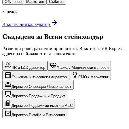
Обучение
Маркетинг
Събития
Зарежда…
Виж пълния калкулатор
Създадено за
Всеки стейкхолдър
Различни роли, различни приоритети. Вижте как VR Express
адресира най-важното за вашия екип.
HR и L&D директор
Фарма / Медицински въпроси
Събитиен и търговски директор
CMO / Маркетинг
Директор Операции / Безопасност
Директор Продажби и Продукт
Директор Недвижими имоти и AEC
Директор Ритейл и Е-търговия