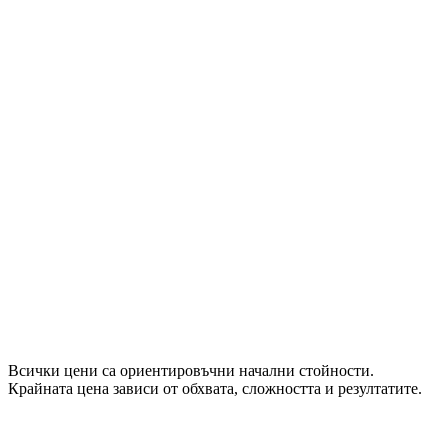
Внедряване в множество отдели
Посветен success manager
Персонализирана аналитика и отчети
Постоянни актуализации на съдържанието
Приоритетна поддръжка (SLA)
Програма „обучение на обучители“
Всички цени са ориентировъчни начални стойности.
Крайната цена зависи от обхвата, сложността и резултатите.