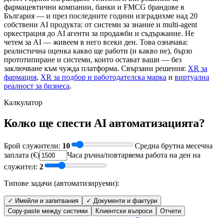
фармацевтични компании, банки и FMCG брандове в
България — и през последните години изградихме над 20
собствени AI продукта: от системи за знание и multi-agent
оркестрация до AI агенти за продажби и съдържание. Не
четем за AI — живеем в него всеки ден. Това означава:
реалистична оценка какво ще работи (и какво не), бързо
прототипиране и системи, които остават ваши — без
заключване към чужда платформа. Свързани решения:
XR за
фармация
,
XR за подбор и работодателска марка
и
виртуална
реалност за бизнеса
.
Калкулатор
Колко ще спести AI автоматизацията?
Брой служители
:
10
Средна брутна месечна
заплата (€)
Часа ръчна/повтаряема работа на ден на
служител
:
2
Типове задачи (автоматизируеми):
✓
Имейли и запитвания
✓
Документи и фактури
Copy-paste между системи
Клиентски въпроси
Отчети