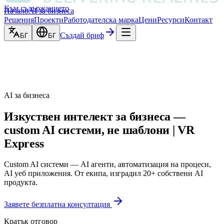
Към съдържанието
Начало
AI за бизнеса
Решения
Проекти
Работодателска марка
Цени
Ресурси
Контакт
Създай бриф
БГ
БГ
AI за бизнеса
Изкуствен интелект за бизнеса —
custom AI системи, не шаблони | VR
Express
Custom AI системи — AI агенти, автоматизация на процеси,
AI уеб приложения. От екипа, изградил 20+ собствени AI
продукта.
Заявете безплатна консултация
Кратък отговор