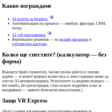
Какво изграждаме
AI агенти за бизнеса
Автоматизация на процеси — имейли, фактури, CRM,
склад
AI уеб приложения
Вертикални решения — за
онлайн магазини
и
счетоводни кантори
.
Колко ще спестите? (калкулатор — без
форма)
Въведете брой служители, часове ръчна работа и типове
задачи — и вижте веднага колко часа и лева годишно може да
спести AI автоматизацията. Резултатите са видими веднага —
без имейл, без регистрация. (Ако искате подробен план за
внедряване — заявете безплатна консултация.)
Защо VR Express
Десет години изграждаме технологични решения за