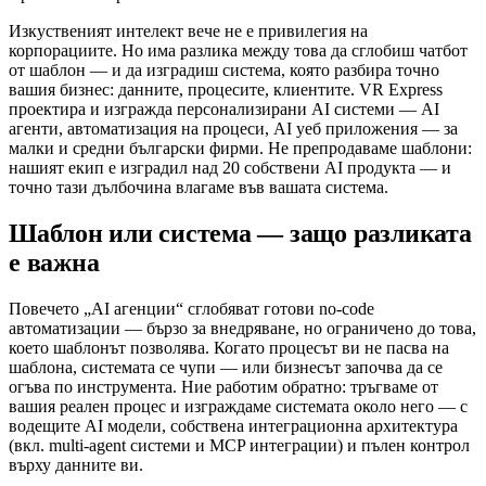
Изкуственият интелект вече не е привилегия на
корпорациите. Но има разлика между това да сглобиш чатбот
от шаблон — и да изградиш система, която разбира точно
вашия бизнес: данните, процесите, клиентите. VR Express
проектира и изгражда персонализирани AI системи — AI
агенти, автоматизация на процеси, AI уеб приложения — за
малки и средни български фирми. Не препродаваме шаблони:
нашият екип е изградил над 20 собствени AI продукта — и
точно тази дълбочина влагаме във вашата система.
Шаблон или система — защо разликата
е важна
Повечето „AI агенции“ сглобяват готови no-code
автоматизации — бързо за внедряване, но ограничено до това,
което шаблонът позволява. Когато процесът ви не пасва на
шаблона, системата се чупи — или бизнесът започва да се
огъва по инструмента. Ние работим обратно: тръгваме от
вашия реален процес и изграждаме системата около него — с
водещите AI модели, собствена интеграционна архитектура
(вкл. multi-agent системи и MCP интеграции) и пълен контрол
върху данните ви.