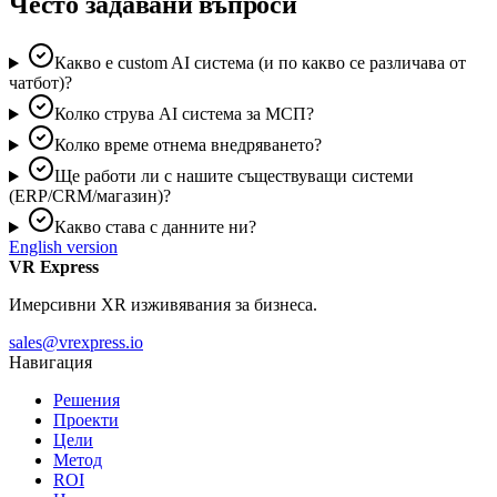
Често задавани въпроси
Какво е custom AI система (и по какво се различава от
чатбот)?
Колко струва AI система за МСП?
Колко време отнема внедряването?
Ще работи ли с нашите съществуващи системи
(ERP/CRM/магазин)?
Какво става с данните ни?
English version
VR Express
Имерсивни XR изживявания за бизнеса.
sales@vrexpress.io
Навигация
Решения
Проекти
Цели
Метод
ROI