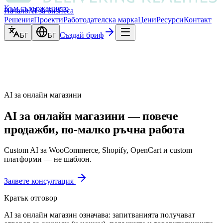
Към съдържанието
Начало
AI за бизнеса
Решения
Проекти
Работодателска марка
Цени
Ресурси
Контакт
Създай бриф
БГ
БГ
AI за онлайн магазини
AI за онлайн магазини — повече
продажби, по-малко ръчна работа
Custom AI за WooCommerce, Shopify, OpenCart и custom
платформи — не шаблон.
Заявете консултация
Кратък отговор
AI за онлайн магазин означава: запитванията получават