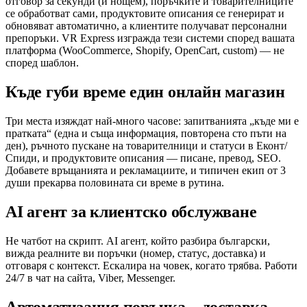
отговор за секунди (и нощем), поръчките и товарителниците
се обработват сами, продуктовите описания се генерират и
обновяват автоматично, а клиентите получават персонални
препоръки. VR Express изгражда тези системи според вашата
платформа (WooCommerce, Shopify, OpenCart, custom) — не
според шаблон.
Къде губи време един онлайн магазин
Три места изяждат най-много часове: запитванията „къде ми е
пратката“ (една и съща информация, повторена сто пъти на
ден), ръчното пускане на товарителници и статуси в Еконт/
Спиди, и продуктовите описания — писане, превод, SEO.
Добавете връщанията и рекламациите, и типичен екип от 3
души прекарва половината си време в рутина.
AI агент за клиентско обслужване
Не чатбот на скрипт. AI агент, който разбира български,
вижда реалните ви поръчки (номер, статус, доставка) и
отговаря с контекст. Ескалира на човек, когато трябва. Работи
24/7 в чат на сайта, Viber, Messenger.