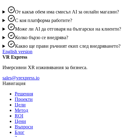
От какъв обем има смисъл AI за онлайн магазин?
С коя платформа работите?
Може ли AI да отговаря на български на клиенти?
Колко бързо се внедрява?
Какво ще прави ръчният екип след внедряването?
English version
VR Express
Имерсивни XR изживявания за бизнеса.
sales@vrexpress.io
Навигация
Решения
Проекти
Цели
Метод
ROI
Цени
Въпроси
Блог