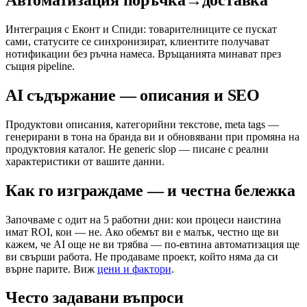
Автоматизация поръчка→доставка
Интеграция с Еконт и Спиди: товарителниците се пускат
сами, статусите се синхронизират, клиентите получават
нотификации без ръчна намеса. Връщанията минават през
същия pipeline.
AI съдържание — описания и SEO
Продуктови описания, категорийни текстове, meta tags —
генерирани в тона на бранда ви и обновявани при промяна на
продуктовия каталог. Не generic slop — писане с реални
характеристики от вашите данни.
Как го изграждаме — и честна бележка
Започваме с одит на 5 работни дни: кои процеси наистина
имат ROI, кои — не. Ако обемът ви е малък, честно ще ви
кажем, че AI още не ви трябва — по-евтина автоматизация ще
ви свърши работа. Не продаваме проект, който няма да си
върне парите. Виж
цени и фактори
.
Често задавани въпроси