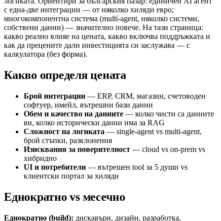
логиката. Ориентири за българския пазар: единичен AI агент
с една-две интеграции — от няколко хиляди евро;
многокомпонентна система (multi-agent, няколко системи,
собствени данни) — значително повече. На тази страница:
какво реално влияе на цената, какво включва поддръжката и
как да прецените дали инвестицията си заслужава — с
калкулатора (без форма).
Какво определя цената
Брой интеграции
— ERP, CRM, магазин, счетоводен
софтуер, имейл, вътрешни бази данни
Обем и качество на данните
— колко чисти са данните
ви, колко исторически данни има за RAG
Сложност на логиката
— single-agent vs multi-agent,
брой стъпки, разклонения
Изисквания за поверителност
— cloud vs on-prem vs
хибридно
UI и потребители
— вътрешен tool за 5 души vs
клиентски портал за хиляди
Еднократно vs месечно
Еднократно (build):
дискавъри, дизайн, разработка,