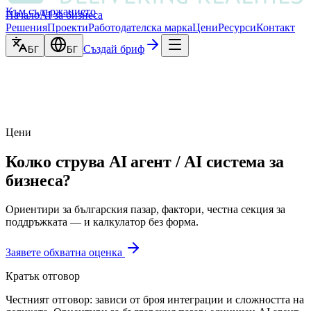
Към съдържанието
Начало
AI за бизнеса
Решения
Проекти
Работодателска марка
Цени
Ресурси
Контакт
Създай бриф
БГ
БГ
Цени
Колко струва AI агент / AI система за
бизнеса?
Ориентири за българския пазар, фактори, честна секция за
поддръжката — и калкулатор без форма.
Заявете обхватна оценка
Кратък отговор
Честният отговор: зависи от броя интеграции и сложността на