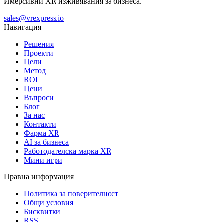
Имерсивни XR изживявания за бизнеса.
sales@vrexpress.io
Навигация
Решения
Проекти
Цели
Метод
ROI
Цени
Въпроси
Блог
За нас
Контакти
Фарма XR
AI за бизнеса
Работодателска марка XR
Мини игри
Правна информация
Политика за поверителност
Общи условия
Бисквитки
RSS