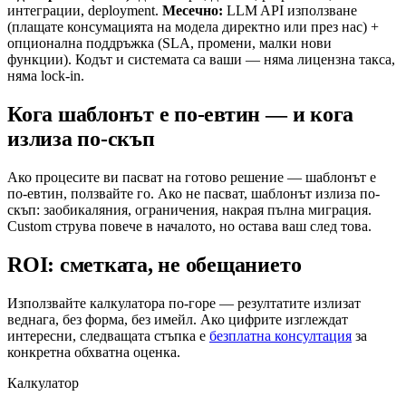
интеграции, deployment.
Месечно:
LLM API използване
(плащате консумацията на модела директно или през нас) +
опционална поддръжка (SLA, промени, малки нови
функции). Кодът и системата са ваши — няма лицензна такса,
няма lock-in.
Кога шаблонът е по-евтин — и кога
излиза по-скъп
Ако процесите ви пасват на готово решение — шаблонът е
по-евтин, ползвайте го. Ако не пасват, шаблонът излиза по-
скъп: заобикаляния, ограничения, накрая пълна миграция.
Custom струва повече в началото, но остава ваш след това.
ROI: сметката, не обещанието
Използвайте калкулатора по-горе — резултатите излизат
веднага, без форма, без имейл. Ако цифрите изглеждат
интересни, следващата стъпка е
безплатна консултация
за
конкретна обхватна оценка.
Калкулатор