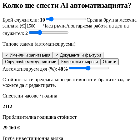
Колко ще спести AI автоматизацията?
Брой служители
:
10
Средна брутна месечна
заплата (€)
Часа ръчна/повтаряема работа на ден на
служител
:
2
Типове задачи (автоматизируеми):
✓
Имейли и запитвания
✓
Документи и фактури
Copy-paste между системи
Клиентски въпроси
Отчети
Автоматизируем дял (%)
:
48
%
Стойността се предлага консервативно от избраните задачи —
можете да я редактирате.
Спестени часове / година
2112
Приблизителна годишна стойност
29 160 €
Груба инвестиционна вилка