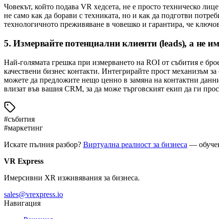
Човекът, който подава VR хедсета, не е просто техническо лиц
не само как да борави с техниката, но и как да подготви потреб
технологичното преживяване в човешко и гарантира, че ключов
5. Измервайте потенциални клиенти (leads), а не и
Най-голямата грешка при измерването на ROI от събития е брое
качествени бизнес контакти. Интегрирайте прост механизъм за 
можете да предложите нещо ценно в замяна на контактни данни 
влизат във вашия CRM, за да може търговският екип да ги прос
#
събития
#
маркетинг
Искате пълния разбор?
Виртуална реалност за бизнеса
— обучен
VR Express
Имерсивни XR изживявания за бизнеса.
sales@vrexpress.io
Навигация