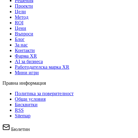
Решения
Проекти
Цели
Метод
ROI
Цени
Въпроси
Блог
За нас
Контакти
Фарма XR
AI за бизнеса
Работодателска марка XR
Мини игри
Правна информация
Политика за поверителност
Общи условия
Бисквитки
RSS
Sitemap
Бюлетин