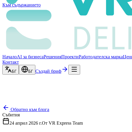
Към съдържанието
Начало
AI за бизнеса
Решения
Проекти
Работодателска марка
Цен
Контакт
Създай бриф
БГ
БГ
Обратно към блога
Събития
24 април 2026 г.
От
VR Express Team