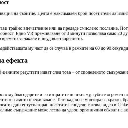
ност
ивация на събитие. Целта е максимален брой посетители да изпи
тави трайно впечатление или да предаде смислено послание. Потре
обност. Едно VR преживяване от 3 минути позволява само 20 ду
 времето за чакане и неудовлетворението.
действащата му част да се случва в рамките на 60 до 90 секунди
на ефекта
-ценните резултати идват след това – от споделеното съдържание
росто му благодарите и го изпратите по пътя му, губите огромен
ти от самото преживяване. Тези кадри се монтират в кратко, бра
гато един ентусиазиран посетител сподели такова видео в Linked
елимо съдържание може лесно да удвои органичния обхват на ак