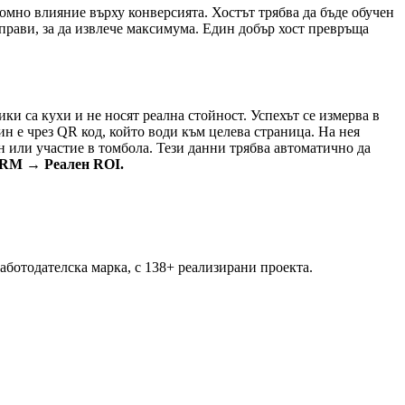
ромно влияние върху конверсията. Хостът трябва да бъде обучен
а прави, за да извлече максимума. Един добър хост превръща
ки са кухи и не носят реална стойност. Успехът се измерва в
н е чрез QR код, който води към целева страница. На нея
н или участие в томбола. Тези данни трябва автоматично да
CRM → Реален ROI.
аботодателска марка, с 138+ реализирани проекта.