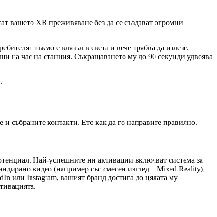
тат вашето XR преживяване без да се създават огромни
бителят тъкмо е влязъл в света и вече трябва да излезе.
ши на час на станция. Съкращаването му до 90 секунди удвоява
.
 и събраните контакти. Ето как да го направите правилно.
 потенциал. Най-успешните ни активации включват система за
ндирано видео (например със смесен изглед – Mixed Reality),
In или Instagram, вашият бранд достига до цялата му
тивацията.