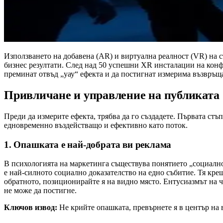
Използването на добавена (AR) и виртуална реалност (VR) на 
бизнес резултати. След над 50 успешни XR инсталации на конф
преминат отвъд „уау“ ефекта и да постигнат измерима възвръщ
Привличане и управление на публиката
Преди да измерите ефекта, трябва да го създадете. Първата ст
едновременно въздействащо и ефективно като поток.
1. Опашката е най-добрата ви реклама
В психологията на маркетинга съществува понятието „социално д
е най-силното социално доказателство на едно събитие. Тя крещ
обратното, позиционирайте я на видно място. Ентусиазмът на ч
не може да постигне.
Ключов извод:
Не крийте опашката, превърнете я в център на в