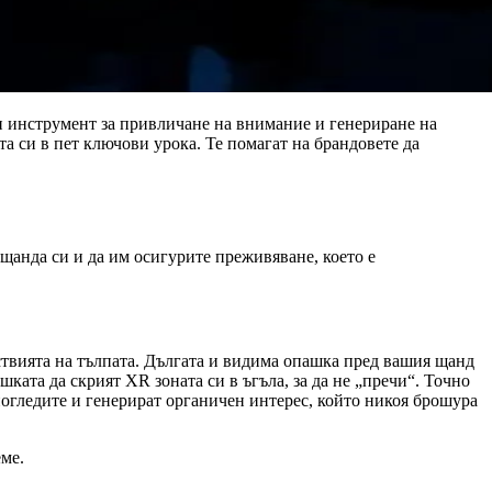
н инструмент за привличане на внимание и генериране на
 си в пет ключови урока. Те помагат на брандовете да
 щанда си и да им осигурите преживяване, което е
йствията на тълпата. Дългата и видима опашка пред вашия щанд
ката да скрият XR зоната си в ъгъла, за да не „пречи“. Точно
 погледите и генерират органичен интерес, който никоя брошура
еме.