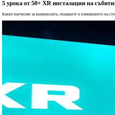
5 урока от 50+ XR инсталации на събити
Какво научихме за конверсията, опашките и измерването на ст