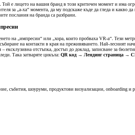
е. Той е лицето на вашия бранд в този критичен момент и има ог
ителя за „а-ха“ момента, да му подскаже къде да гледа и какво д
ите послания на бранда са разбрани.
мпресии
нето на „импресии“ или „хора, които пробваха VR-а“. Тези метри
събиране на контакти в края на преживяването. Най-лесният начи
– ексклузивна отстъпка, достъп до доклад, записване за бюлети
леди. Така затваряте цикъла:
QR код → Лендинг страница → 
ие, събития, шоуруми, продуктови визуализации, onboarding и р