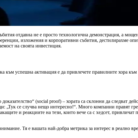
събития отдавна не е просто технологична демонстрация, а моще
еренции, изложения и корпоративни събития, дестилирахме опита
аемост на своята инвестиция.
ъпка към успешна активация е да привлечете правилните хора към
оказателство“ (social proof) – хората са склонни да следват де
и: „Тук се случва нещо интересно!“. Много компании правят греш
акащите и реакциите на тези, които вече са с хедсет, привличат
нимание. Тя е вашата най-добра метрика за интерес в реално вр