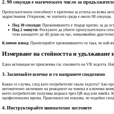
2. 90 секунди е магическото число за продължител
Пропускателната способност е критична за успеха на всяка акт
задръствания. Открихме, че златната среда е около 90 секунди.
Под 30 секунди:
Преживяването е твърде кратко, за да ос
Над 2 минути:
Рискувате да убиете пропускателната спос
този капацитет до 40 души на час, намалявайки драстично
Ключов извод:
Проектирайте преживяването си така, че най-въз
Измерване на стойността и удължаване 
Една активация не приключва със свалянето на VR хедсета. Най
3. Заснемайте всичко и го направете споделимо
Какво се случва, след като потребителят свали хедсета? Ако п
автоматично заснемане на реакциите на човека и ключови момен
което потребителят получава веднага чрез QR код или имейл. Ко
професионална мрежа. Практиката ни показва, че подобно спод
4. Инструктирайте внимателно хостовете