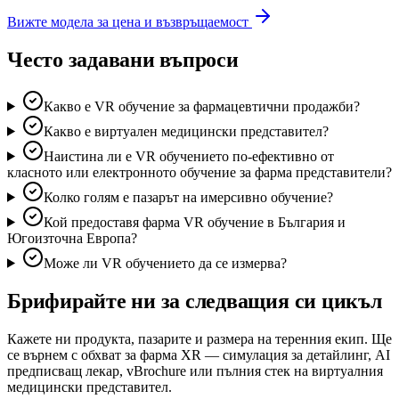
Вижте модела за цена и възвръщаемост
Често задавани въпроси
Какво е VR обучение за фармацевтични продажби?
Какво е виртуален медицински представител?
Наистина ли е VR обучението по-ефективно от
класното или електронното обучение за фарма представители?
Колко голям е пазарът на имерсивно обучение?
Кой предоставя фарма VR обучение в България и
Югоизточна Европа?
Може ли VR обучението да се измерва?
Брифирайте ни за следващия си цикъл
Кажете ни продукта, пазарите и размера на теренния екип. Ще
се върнем с обхват за фарма XR — симулация за детайлинг, AI
предписващ лекар, vBrochure или пълния стек на виртуалния
медицински представител.