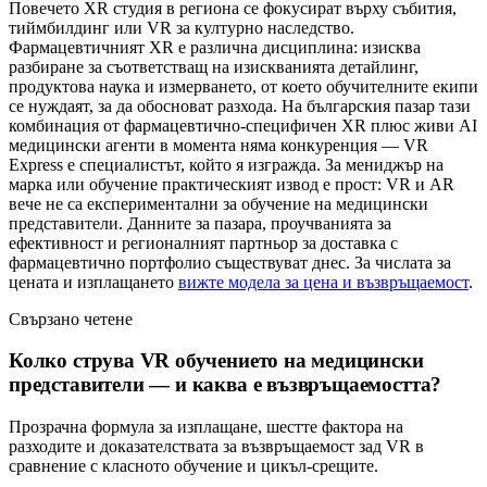
Повечето XR студия в региона се фокусират върху събития,
тиймбилдинг или VR за културно наследство.
Фармацевтичният XR е различна дисциплина: изисква
разбиране за съответстващ на изискванията детайлинг,
продуктова наука и измерването, от което обучителните екипи
се нуждаят, за да обосноват разхода. На българския пазар тази
комбинация от фармацевтично-специфичен XR плюс живи AI
медицински агенти в момента няма конкуренция — VR
Express е специалистът, който я изгражда. За мениджър на
марка или обучение практическият извод е прост: VR и AR
вече не са експериментални за обучение на медицински
представители. Данните за пазара, проучванията за
ефективност и регионалният партньор за доставка с
фармацевтично портфолио съществуват днес. За числата за
цената и изплащането
вижте модела за цена и възвръщаемост
.
Свързано четене
Колко струва VR обучението на медицински
представители — и каква е възвръщаемостта?
Прозрачна формула за изплащане, шестте фактора на
разходите и доказателствата за възвръщаемост зад VR в
сравнение с класното обучение и цикъл-срещите.