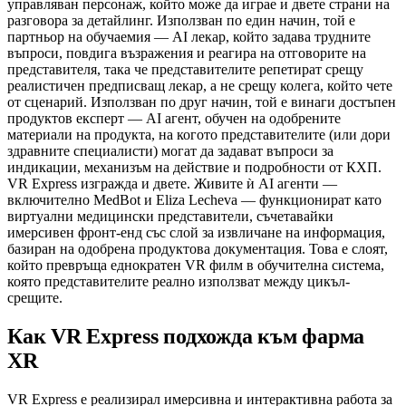
управляван персонаж, който може да играе и двете страни на
разговора за детайлинг. Използван по един начин, той е
партньор на обучаемия — AI лекар, който задава трудните
въпроси, повдига възражения и реагира на отговорите на
представителя, така че представителите репетират срещу
реалистичен предписващ лекар, а не срещу колега, който чете
от сценарий. Използван по друг начин, той е винаги достъпен
продуктов експерт — AI агент, обучен на одобрените
материали на продукта, на когото представителите (или дори
здравните специалисти) могат да задават въпроси за
индикации, механизъм на действие и подробности от КХП.
VR Express изгражда и двете. Живите ѝ AI агенти —
включително MedBot и Eliza Lecheva — функционират като
виртуални медицински представители, съчетавайки
имерсивен фронт-енд със слой за извличане на информация,
базиран на одобрена продуктова документация. Това е слоят,
който превръща еднократен VR филм в обучителна система,
която представителите реално използват между цикъл-
срещите.
Как VR Express подхожда към фарма
XR
VR Express е реализирал имерсивна и интерактивна работа за