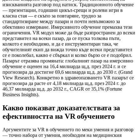
изискванията разговор под натиск. Традиционното обучение
— презентации, годишни цикъл-срещи и ролеви игри в
класна стая — е скъпо за повтаряне, трудно за
стандартизиране между пазари и почти невъзможно за
обективно измерване. Имерсивното обучение премахва тези
ограничения. VR модул може да бъде разпространен до всеки
представител на всеки пазар, да се пуска толкова пъти,
колкото е необходимо, и да е инструментиран така, че
обучителният екип да вижда точно къде всеки представител
се е поколебал, какво е сбъркал и колко бързо се е подобрил.
Пазарът отразява промяната: глобалният пазар на имерсивно
обучение е оценен на 16,4 милиарда щ.д. през 2024 г. и се
прогнозира да достигне 69,6 милиарда щ.д. до 2030 г. (Grand
View Research). Конкретно в здравеопазването VR пазарът се
прогнозира да расте от 4,18 милиарда щ.д. през 2024 г. до
46,37 милиарда щ.д. до 2032 г., CAGR от 35,1% (Fortune
Business Insights).
Какво показват доказателствата за
ефективността на VR обучението
Аргументите за VR в обучението по меки умения и разговор
— точно набора от умения, необходим на медицинския