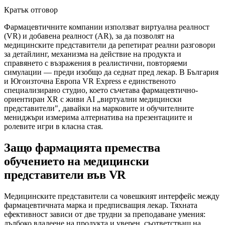
Кратък отговор
Фармацевтичните компании използват виртуална реалност
(VR) и добавена реалност (AR), за да позволят на
медицинските представители да репетират реални разговори
за детайлинг, механизма на действие на продукта и
справянето с възражения в реалистични, повторяеми
симулации — преди изобщо да седнат пред лекар. В България
и Югоизточна Европа VR Express е единственото
специализирано студио, което съчетава фармацевтично-
ориентиран XR с живи AI „виртуални медицински
представители", давайки на марковите и обучителните
мениджъри измерима алтернатива на презентациите и
ролевите игри в класна стая.
Защо фармацията премества
обучението на медицински
представители във VR
Медицинските представители са човешкият интерфейс между
фармацевтичната марка и предписващия лекар. Тяхната
ефективност зависи от две трудни за преподаване умения:
дълбоко владеене на продукта и уверен, съответстващ на