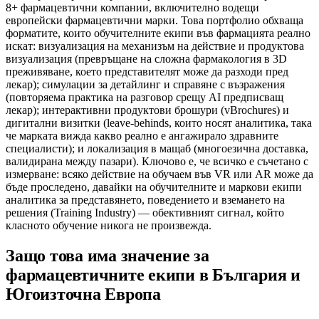
8+ фармацевтични компании, включително водещи
европейски фармацевтични марки. Това портфолио обхваща
форматите, които обучителните екипи във фармацията реално
искат: визуализация на механизъм на действие и продуктова
визуализация (превръщане на сложна фармакология в 3D
преживяване, което представителят може да разходи пред
лекар); симулации за детайлинг и справяне с възражения
(повторяема практика на разговор срещу AI предписващ
лекар); интерактивни продуктови брошури (vBrochures) и
дигитални визитки (leave-behinds, които носят аналитика, така
че марката вижда какво реално е ангажирало здравните
специалисти); и локализация в мащаб (многоезична доставка,
валидирана между пазари). Ключово е, че всичко е съчетано с
измерване: всяко действие на обучаем във VR или AR може да
бъде проследено, давайки на обучителните и маркови екипи
аналитика за представянето, поведението и вземането на
решения (Training Industry) — обективният сигнал, който
класното обучение никога не произвежда.
Защо това има значение за
фармацевтичните екипи в България и
Югоизточна Европа