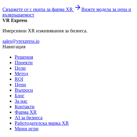
Свържете се с екипа за фарма XR
Вижте модела за цена и
възвръщаемост
VR Express
Имерсивни XR изживявания за бизнеса.
sales@vrexpress.io
Навигация
Решения
Проекти
Цели
Метод
ROI
Цени
Въпроси
Блог
За нас
Контакти
Фарма XR
AI за бизнеса
Работодателска марка XR
Мини игри