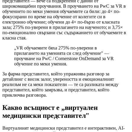
представител — вече са подкрепени с данни от
широкомащабни проучвания. В проучването на PwC за VR в
обучението по меки умения обучаемите са били: до 4× по-
фокусирани по време на обучение от колегите си в
електронно обучение; обучени до 4× по-бързо от класната
зала; 275% по-уверени в прилагането на наученото; и 3,75×
по-емоционално свързани със съдържанието от обучаемите в
класна стая.
„VR обучаемите бяха 275% по-уверени в
прилагането на уменията си след обучение" —
проучване на PwC / Cornerstone OnDemand за VR
обучение по меки умения.
За фарма представител, който упражнява разговор за
детайлинг с висок залог, увереността и емоционалният
реализъм не са меки показатели — те са разликата между
представител, който замръзва, и представител, който
приключва разговора.
Какво всъщност е „виртуален
медицински представител"
Виртуалният медицински представител е интерактивен, AI-