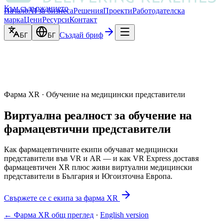
Към съдържанието
Начало
AI за бизнеса
Решения
Проекти
Работодателска
марка
Цени
Ресурси
Контакт
Създай бриф
БГ
БГ
Фарма XR · Обучение на медицински представители
Виртуална реалност за обучение на
фармацевтични представители
Как фармацевтичните екипи обучават медицински
представители във VR и AR — и как VR Express доставя
фармацевтичен XR плюс живи виртуални медицински
представители в България и Югоизточна Европа.
Свържете се с екипа за фарма XR
← Фарма XR общ преглед
·
English version