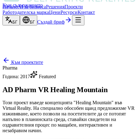
Към съдържанието
Начало
AI за бизнеса
Решения
Проекти
Работодателска марка
Цени
Ресурси
Контакт
Създай бриф
БГ
БГ
Към проектите
Pharma
Година
:
2017
Featured
AD Pharm VR Healing Mountain
Този проект въведе концепцията "Healing Mountain" във
Virtual Reality. На специално обособен щанд предложихме VR
изживяване, което позволи на посетителите да се потопят
напълно в планинската среда, ставайки свидетели на
оздравителния процес по мащабен, интерактивен и
незабравим начин.