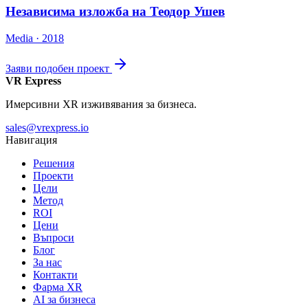
Независима изложба на Теодор Ушев
Media · 2018
Заяви подобен проект
VR Express
Имерсивни XR изживявания за бизнеса.
sales@vrexpress.io
Навигация
Решения
Проекти
Цели
Метод
ROI
Цени
Въпроси
Блог
За нас
Контакти
Фарма XR
AI за бизнеса