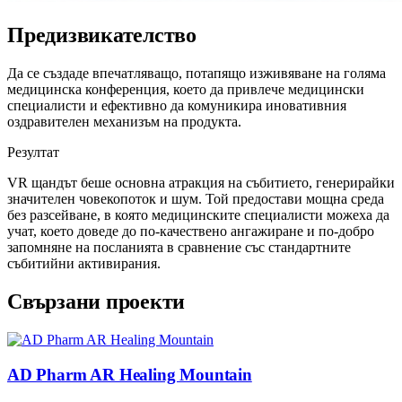
Предизвикателство
Да се създаде впечатляващо, потапящо изживяване на голяма
медицинска конференция, което да привлече медицински
специалисти и ефективно да комуникира иновативния
оздравителен механизъм на продукта.
Резултат
VR щандът беше основна атракция на събитието, генерирайки
значителен човекопоток и шум. Той предостави мощна среда
без разсейване, в която медицинските специалисти можеха да
учат, което доведе до по-качествено ангажиране и по-добро
запомняне на посланията в сравнение със стандартните
събитийни активирания.
Свързани проекти
AD Pharm AR Healing Mountain