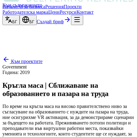
Към съдържанието
Начало
AI за бизнеса
Решения
Проекти
Работодателска марка
Цени
Ресурси
Контакт
Създай бриф
БГ
БГ
Към проектите
Government
Година
:
2019
Кръгла маса | Сближаване на
образованието и пазара на труда
По време на кръгла маса на високо правителствено ниво за
съгласуване на образованието с нуждите на пазара на труда,
ние осигурихме VR активация, за да демонстрираме сценарии
за бъдещето на работата. Преживяването потопи политици и
преподаватели във виртуални работни места, показвайки
уменията и технологиите, които студентите ще се нуждаят, за