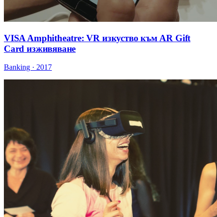
VISA Amphitheatre: VR изкуство към AR Gift
Card изживяване
Banking · 2017