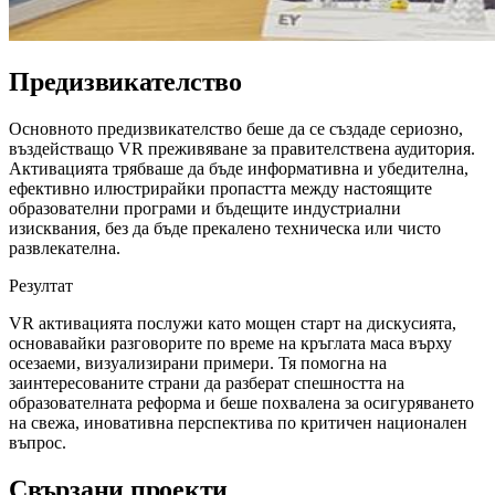
Предизвикателство
Основното предизвикателство беше да се създаде сериозно,
въздействащо VR преживяване за правителствена аудитория.
Активацията трябваше да бъде информативна и убедителна,
ефективно илюстрирайки пропастта между настоящите
образователни програми и бъдещите индустриални
изисквания, без да бъде прекалено техническа или чисто
развлекателна.
Резултат
VR активацията послужи като мощен старт на дискусията,
основавайки разговорите по време на кръглата маса върху
осезаеми, визуализирани примери. Тя помогна на
заинтересованите страни да разберат спешността на
образователната реформа и беше похвалена за осигуряването
на свежа, иновативна перспектива по критичен национален
въпрос.
Свързани проекти