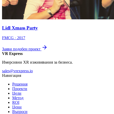
Lidl Xmass Party
FMCG · 2017
Заяви подобен проект
VR Express
Имерсивни XR изживявания за бизнеса.
sales@vrexpress.io
Навигация
Решения
Проекти
Цели
Метод
ROI
Цени
Въпроси