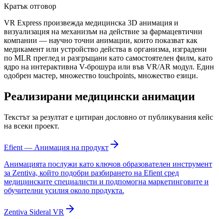
Кратък отговор
VR Express произвежда медицинска 3D анимация и
визуализация на механизъм на действие за фармацевтични
компании — научно точни анимации, които показват как
медикамент или устройство действа в организма, изградени
по MLR преглед и разгръщани като самостоятелен филм, като
ядро на интерактивна V-брошура или във VR/AR модул. Един
одобрен мастер, множество touchpoints, множество езици.
Реализирани медицински анимации
Текстът за резултат е цитиран дословно от публикувания кейс
на всеки проект.
Efient — Анимация на продукт
Анимацията послужи като ключов образователен инструмент
за Zentiva, който подобри разбирането на Efient сред
медицинските специалисти и подпомогна маркетинговите и
обучителни усилия около продукта.
Zentiva Sideral VR