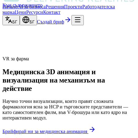
Към съдържанието
Начало
AI за бизнеса
Решения
Проекти
Работодателска
марка
Цени
Ресурси
Контакт
Създай бриф
БГ
БГ
VR за фарма
Медицинска 3D анимация и
визуализация на механизъм на
действие
Научно точни визуализации, които правят сложната
фармакология ясна за HCP и търговските представители —
като самостоятелен филм, във V-брошура или като ядро на
интерактивен модул.
Брийфирай ни за медицинска анимация