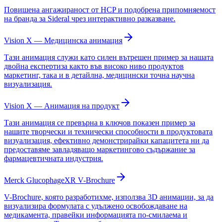
Повишена ангажираност от HCP и подобрена припомняемост
на бранда за Sideral чрез интерактивно разказване.
Vision X — Медицинска анимация
Тази анимация служи като силен вътрешен пример за нашата
двойна експертиза както във високо ниво продуктов
маркетинг, така и в детайлна, медицински точна научна
визуализация.
Vision X — Анимация на продукт
Тази анимация се превърна в ключов показен пример за
нашите творчески и технически способности в продуктовата
визуализация, ефективно демонстрирайки капацитета ни да
предоставяме завладяващо маркетингово съдържание за
фармацевтичната индустрия.
Merck GlucophageXR V-Brochure
V-Brochure, която разработихме, използва 3D анимации, за да
визуализира формулата с удължено освобождаване на
медикамента, правейки информацията по-смилаема и