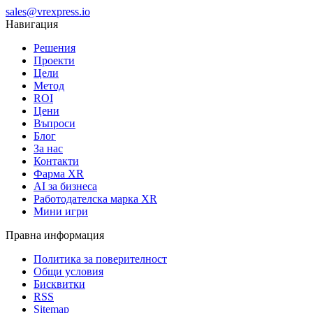
sales@vrexpress.io
Навигация
Решения
Проекти
Цели
Метод
ROI
Цени
Въпроси
Блог
За нас
Контакти
Фарма XR
AI за бизнеса
Работодателска марка XR
Мини игри
Правна информация
Политика за поверителност
Общи условия
Бисквитки
RSS
Sitemap