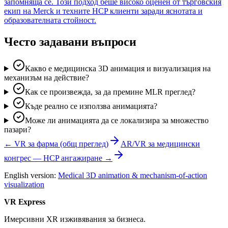
запомняща се. Този подход беше високо оценен от търговския
екип на Merck и техните HCP клиенти заради яснотата и
образователната стойност.
Често задавани въпроси
Какво е медицинска 3D анимация и визуализация на
механизъм на действие?
Как се произвежда, за да премине MLR преглед?
Къде реално се използва анимацията?
Може ли анимацията да се локализира за множество
пазари?
← VR за фарма (общ преглед)
AR/VR за медицински
конгрес — HCP ангажиране →
English version:
Medical 3D animation & mechanism-of-action
visualization
VR Express
Имерсивни XR изживявания за бизнеса.