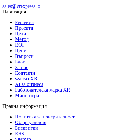
sales@vrexpress.io
Навигация
Решения
Проекти
Цели
Метод
ROI
Цени
Въпроси
Блог
За нас
Контакти
Фарма XR
AI за бизнеса
Работодателска марка XR
Мини игри
Правна информация
Политика за поверителност
Общи условия
Бисквитки
RSS
Sitemap