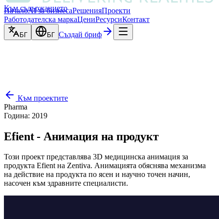
Към съдържанието
Начало
AI за бизнеса
Решения
Проекти
Работодателска марка
Цени
Ресурси
Контакт
Създай бриф
БГ
БГ
Към проектите
Pharma
Година
:
2019
Efient - Анимация на продукт
Този проект представлява 3D медицинска анимация за
продукта Efient на Zentiva. Анимацията обяснява механизма
на действие на продукта по ясен и научно точен начин,
насочен към здравните специалисти.