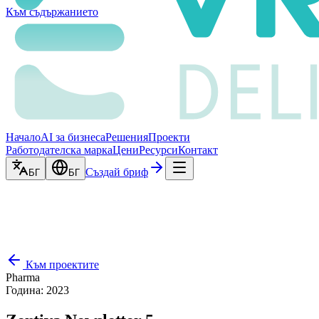
Към съдържанието
Начало
AI за бизнеса
Решения
Проекти
Работодателска марка
Цени
Ресурси
Контакт
Създай бриф
БГ
БГ
Към проектите
Pharma
Година
:
2023