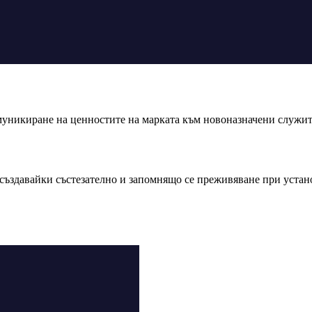
муникиране на ценностите на марката към новоназначени служит
ъздавайки състезателно и запомнящо се преживяване при устано