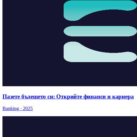
Пазете бъдещето си: Открийте финанси и кариера
Banking · 2025