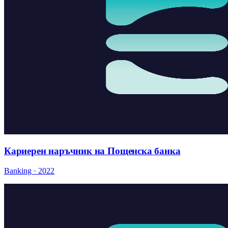
Кариерен наръчник на Пощенска банка
Banking · 2022