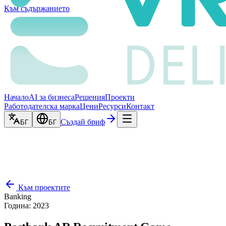
Към съдържанието
Начало
AI за бизнеса
Решения
Проекти
Работодателска марка
Цени
Ресурси
Контакт
Създай бриф
БГ
БГ
Към проектите
Banking
Година
:
2023