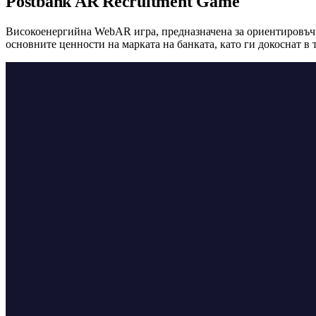
Postbank AR Recruitment Game
Високоенергийна WebAR игра, предназначена за ориентировъчн
основните ценности на марката на банката, като ги докоснат в 