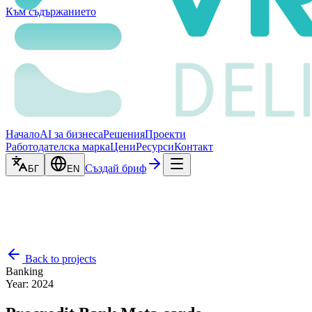
Към съдържанието
Начало
AI за бизнеса
Решения
Проекти
Работодателска марка
Цени
Ресурси
Контакт
Създай бриф
БГ
EN
Back to projects
Banking
Year
:
2024