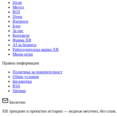
Цели
Метод
ROI
Цени
Въпроси
Блог
За нас
Контакти
Фарма XR
AI за бизнеса
Работодателска марка XR
Мини игри
Правна информация
Политика за поверителност
Общи условия
Бисквитки
RSS
Sitemap
Бюлетин
XR трендове и проектни истории — веднъж месечно, без спам.