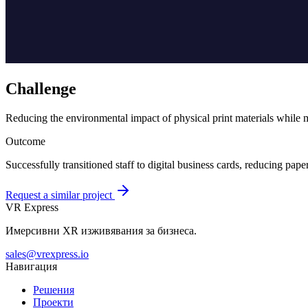
Challenge
Reducing the environmental impact of physical print materials while 
Outcome
Successfully transitioned staff to digital business cards, reducing pa
Request a similar project
VR Express
Имерсивни XR изживявания за бизнеса.
sales@vrexpress.io
Навигация
Решения
Проекти