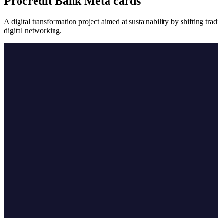
Procredit Bank Meta cards
A digital transformation project aimed at sustainability by shifting tr
digital networking.