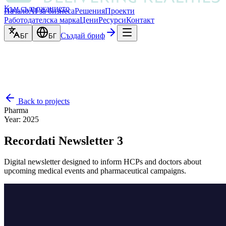
Към съдържанието
Начало
AI за бизнеса
Решения
Проекти
Работодателска марка
Цени
Ресурси
Контакт
Създай бриф
БГ
БГ
Back to projects
Pharma
Year
:
2025
Recordati Newsletter 3
Digital newsletter designed to inform HCPs and doctors about
upcoming medical events and pharmaceutical campaigns.