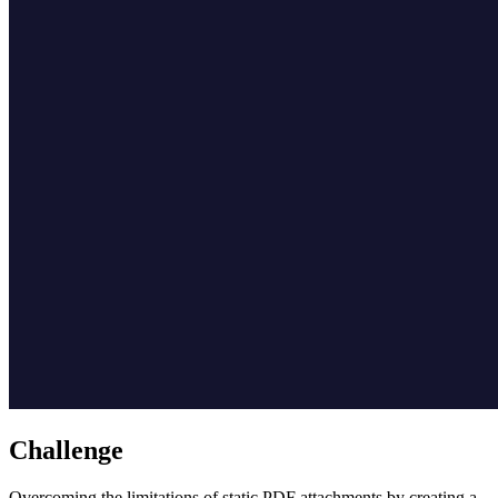
Challenge
Overcoming the limitations of static PDF attachments by creating a