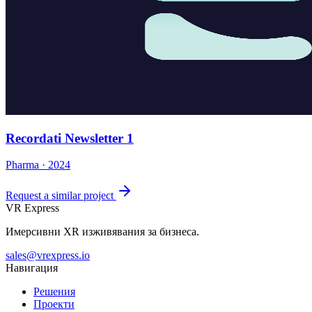
Recordati Newsletter 1
Pharma · 2024
Request a similar project
VR Express
Имерсивни XR изживявания за бизнеса.
sales@vrexpress.io
Навигация
Решения
Проекти