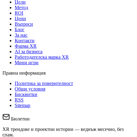
Цели
Метод
ROI
Цени
Въпроси
Блог
За нас
Контакти
Фарма XR
AI за бизнеса
Работодателска марка XR
Мини игри
Правна информация
Политика за поверителност
Общи условия
Бисквитки
RSS
Sitemap
Бюлетин
XR трендове и проектни истории — веднъж месечно, без
спам.