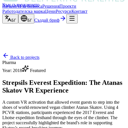
Към съдържанието
Начало
AI за бизнеса
Решения
Проекти
Работодателска марка
Цени
Ресурси
Контакт
Създай бриф
БГ
БГ
Back to projects
Pharma
Year
:
2018
Featured
Strepsils Everest Expedition: The Atanas
Skatov VR Experience
A custom VR activation that allowed event guests to step into the
shoes of world-renowned vegan climber Atanas Skatov. Using 4
PCVR stations, participants experienced the 2017 Everest and
Lhotse expedition firsthand through the eyes of the climber. The
project successfully highlighted the brand's role in supporting
Skatov’s record-breaking journey.