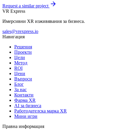
Request a similar project
VR Express
Имерсивни XR изживявания за бизнеса.
sales@vrexpress.io
Навигация
Решения
Проекти
Цели
Метод
ROI
Цени
Въпроси
Блог
За нас
Контакти
Фарма XR
AI за бизнеса
Работодателска марка XR
Мини игри
Правна информация