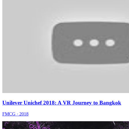
Unilever Unichef 2018: A VR Journey to Bangkok
FMCG · 2018