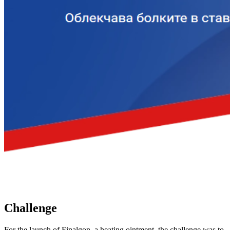
Challenge
For the launch of Finalgon, a heating ointment, the challenge was to