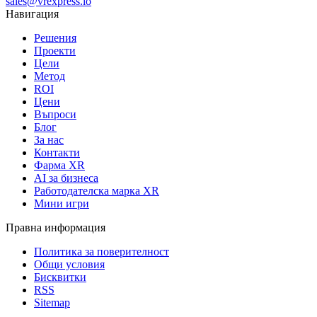
sales@vrexpress.io
Навигация
Решения
Проекти
Цели
Метод
ROI
Цени
Въпроси
Блог
За нас
Контакти
Фарма XR
AI за бизнеса
Работодателска марка XR
Мини игри
Правна информация
Политика за поверителност
Общи условия
Бисквитки
RSS
Sitemap