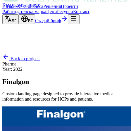
Към съдържанието
Начало
AI за бизнеса
Решения
Проекти
Работодателска марка
Цени
Ресурси
Контакт
Създай бриф
БГ
БГ
Back to projects
Pharma
Year
:
2022
Finalgon
Custom landing page designed to provide interactive medical
information and resources for HCPs and patients.